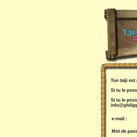
Ton taïji es
Si tu le poss
Si tu le pos
info@philipp
e-mail :
Mot de pass