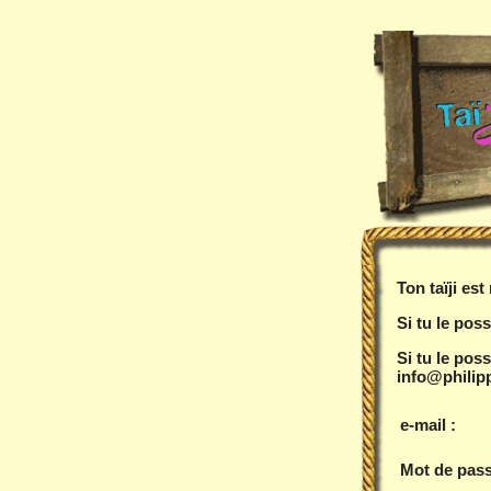
Ton taïji es
Si tu le poss
Si tu le pos
info@philipp
e-mail :
Mot de pass