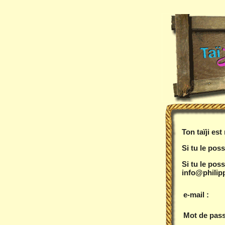
Ton taïji es
Si tu le poss
Si tu le pos
info@philipp
e-mail :
Mot de pass