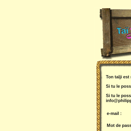
Ton taïji es
Si tu le poss
Si tu le pos
info@philipp
e-mail :
Mot de pass