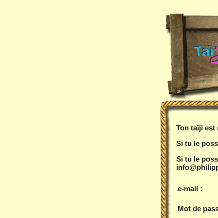
Ton taïji es
Si tu le poss
Si tu le pos
info@philipp
e-mail :
Mot de pass