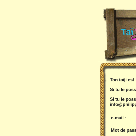
Ton taïji es
Si tu le poss
Si tu le pos
info@philipp
e-mail :
Mot de pass