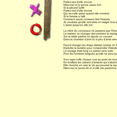
Parlez-moi d'elle encore
Dites-moi si j'y pense assez fort
Si la pleurer suffit
Parlez-moi d'elle encore
Qui va-t-elle aimer quand elle s'endort
Si la femme a failli
Comment savoir comment finit l'histoire
Je voudrais qu'elle soit triste et malgré tout 
L'aimer jusqu'où elle est
La mère du convoyeur ne passera pas l'hive
La maison va changer des peintres la repei
Sur la table parfois on ajoute un couvert
Dans la chambre d'ami où si peu d'amis vie
Faut-il changer les draps distrait comme on f
Eteindre la lumière pour comprendre l'histoir
Le voyage était long La saison sera rude
Pour les hommes fatigués qu'elle ne peut pa
S'en tape-t-elle chaque nuit au point de tout
En fouillant les cabans d'amants qui s'aba
Elle cherche en vain le vin qui pourrait la sa
Dites-moi si j'aurai dû et si elle me pardonne