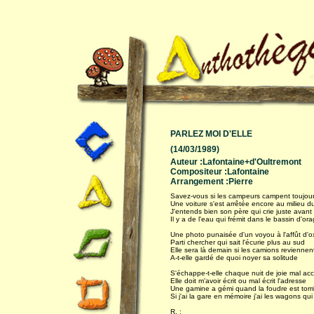
PARLEZ MOI D'ELLE
(14/03/1989)
Auteur :Lafontaine+d'Oultremont
Compositeur :Lafontaine
Arrangement :Pierre
Savez-vous si les campeurs campent toujours
Une voiture s'est arrêtée encore au milieu du
J'entends bien son père qui crie juste avant 
Il y a de l'eau qui frémit dans le bassin d'or
Une photo punaisée d'un voyou à l'affût d'
Parti chercher qui sait l'écurie plus au sud
Elle sera là demain si les camions reviennen
A-t-elle gardé de quoi noyer sa solitude
S'échappe-t-elle chaque nuit de joie mal a
Elle doit m'avoir écrit ou mal écrit l'adresse
Une gamine a gémi quand la foudre est to
Si j'ai la gare en mémoire j'ai les wagons qui
R. :