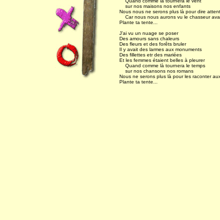
Quand comme là tournera le vent
sur nos maisons nos enfants
Nous nous ne serons plus là pour dire atte
Car nous nous aurons vu le chasseur ava
Plante ta tente...
J’ai vu un nuage se poser
Des amours sans chaleurs
Des fleurs et des forêts bruler
Il y avait des larmes aux monuments
Des fillettes etr des mariées
Et les femmes étaient belles à pleurer
Quand comme là tournera le temps
sur nos chansons nos romans
Nous ne serons plus là pour les raconter au
Plante ta tente...