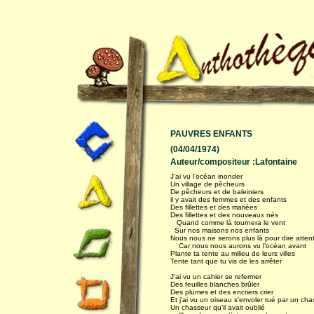
PAUVRES ENFANTS
(04/04/1974)
Auteur/compositeur :Lafontaine
J’ai vu l’océan inonder
Un village de pêcheurs
De pêcheurs et de baleiniers
il y avait des femmes et des enfants
Des fillettes et des mariées
Des fillettes et des nouveaux nés
Quand comme là tournera le vent
Sur nos maisons nos enfants
Nous nous ne serons plus là pour dire atte
Car nous nous aurons vu l’océan avant
Plante ta tente au milieu de leurs villes
Tente tant que tu vis de les arrêter
J’ai vu un cahier se refermer
Des feuilles blanches brûler
Des plumes et des encriers crier
Et j’ai vu un oiseau s’envoler tué par un ch
Un chasseur qu’il avait oublié