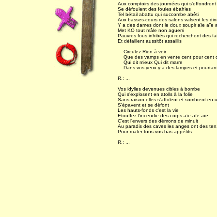
Aux comptoirs des journées qui s'effondrent
Se défoulent des foules ébahies
Tel bétail abattu qui succombe abêti
Aux basses-cours des salons valsent les di
Y a des dames dont le doux soupir aïe aïe 
Met KO tout mâle non aguerri
Pauvres fous inhibés qui recherchent des fai
Et défaillent aussitôt assaillis
Circulez Rien à voir
Que des vamps en vente cent pour cent d
Qui dit mieux Qui dit marre
Dans vos yeux y a des lampes et pourtant il
R.: ...
Vos idylles devenues cibles à bombe
Qui s'explosent en atolls à la folie
Sans raison elles s'affolent et sombrent en 
S'épavent et se défont
Les hauts-fonds c'est la vie
Etouffez l'incendie des corps aïe aïe aïe
C'est l'envers des démons de minuit
Au paradis des caves les anges ont des tena
Pour mater tous vos bas appétits
R.: ...