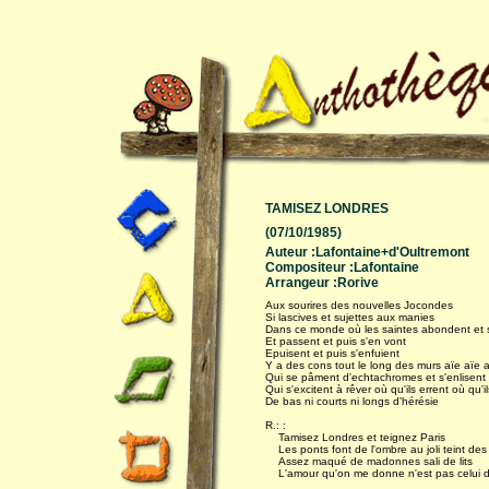
TAMISEZ LONDRES
(07/10/1985)
Auteur :Lafontaine+d'Oultremont
Compositeur :Lafontaine
Arrangeur :Rorive
Aux sourires des nouvelles Jocondes
Si lascives et sujettes aux manies
Dans ce monde où les saintes abondent et sc
Et passent et puis s'en vont
Epuisent et puis s'enfuient
Y a des cons tout le long des murs aïe aïe 
Qui se pâment d'echtachromes et s'enlisent
Qui s'excitent à rêver où qu'ils errent où qu'il
De bas ni courts ni longs d'hérésie
R.: :
Tamisez Londres et teignez Paris
Les ponts font de l'ombre au joli teint des f
Assez maqué de madonnes sali de lits
L'amour qu'on me donne n'est pas celui don