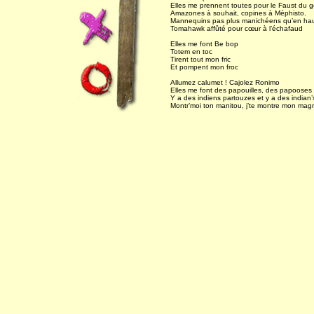
Elles me prennent toutes pour le Faust du g
Amazones à souhait, copines à Méphisto.
Mannequins pas plus manichéens qu’en ha
Tomahawk affûté pour cœur à l’échafaud
Elles me font Be bop
Totem en toc
Tirent tout mon fric
Et pompent mon froc
Allumez calumet ! Cajolez Ronimo
Elles me font des papouilles, des papooses
Y a des indiens partouzes et y a des indian
Montr’moi ton manitou, j’te montre mon mag