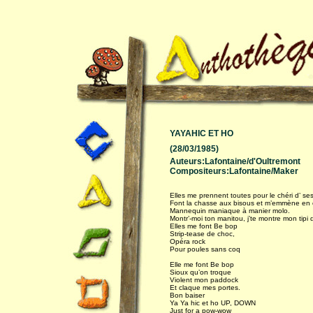
YAYAHIC ET HO
(28/03/1985)
Auteurs:Lafontaine/d'Oultremont
Compositeurs:Lafontaine/Maker
Elles me prennent toutes pour le chéri d’ s
Font la chasse aux bisous et m’emmène en 
Mannequin maniaque à manier molo.
Montr’-moi ton manitou, j’te montre mon tipi 
Elles me font Be bop
Strip-tease de choc,
Opéra rock
Pour poules sans coq
Elle me font Be bop
Sioux qu’on troque
Violent mon paddock
Et claque mes portes.
Bon baiser
Ya Ya hic et ho UP, DOWN
Just for a pow-wow