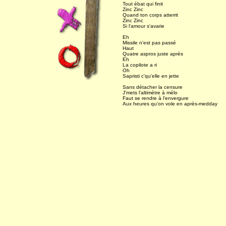
Tout ébat qui finit
Zinc Zinc
Quand ton corps atterrit
Zinc Zinc
Si l'amour s'avarie
Eh
Missile n'est pas passé
Haut
Quatre aspros juste après
Eh
La copilote a ri
Oh
Sapristi c'qu'elle en jette
Sans détacher la censure
J'mets l'altimètre à mélo
Faut se rendre à l'envergure
Aux heures qu'on vole en après-medday