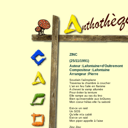
ZINC
(25/11/1991)
Auteur :Lafontaine+d'Oultremont
Compositeur :Lafontaine
Arrangeur :Pierre
Soudain l'aéroplane
Traversa la chambre à coucher
L'air en feu l'aile en flamme
A chevet la vamp allumée
Pour éviter la tenture
Elle rampe au ras du lino
Bien qu'insensible aux brûlures
Mon coeur hélas elle l'a saboté
Est-ce un raid
Un SOS
Qu'elle m'a cablé
Est-ce un raid
Mon piper appelle à l'aise
Zinc Zinc