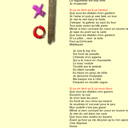
La vaguelette est trop forte
Je m’saborde
Si ça ne tient qu’à ça l’amour
Que tous les diables m’en gardent
Je t’aime et puis je vais faire un tour
Je met le mot dans la farde
J’attrape la galette au saut du four
Tout juste avant qu’elle parte
Meme si mon connard de coeur en tourne t
Je tape du point sur la carte
Que tous les diables m’en gardent
Si La pâte... vaut la tarte
Faut qu’j’m’écarte
Middlepart
Je vois le top d’ici
Sur fond de paradis
L’histoire d’un pyjama
Qui a le coeur en chaussette
Le brav' nodule
Troublé par la stridule
Du bikini canaille
Au blues en peau de bête
Je descend d’odyssée
Ma barque est à côté
Parquée en double vague
Si ça ne tient qu’à ça nous deux
Que tous les diables s’en gavent
Souvent, la nuit
Je m’en lave les yeux
Au bord de ces coins qui savent
Je voudrais m’ excuser pour le peu
Mon yodelé n’est pas grave
Même si mon connard de coeur en tourne m
Je met du ciel dans ma cave
Que tous mes voisins en bavent
Avant qu’tout ça me déçoive qu’tu t’en aper
J’me déprave
Grave