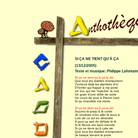
SI ÇA NE TIENT QU'À ÇA
(13/12/2005)
Texte et musique: Philippe Lafontai
Si ça ne tient qu’à ça la vie
Que tous les diables m’emportent
J’entend déjà les djembés d’ici
D’l’enfer qui frappe à ma porte
Un truc qui me “malcère” la nuit
Un grain d’une drôle de sorte
Un cours de lune à Pierrot l’ami
Si sa chandèle est morte
Si ça ne tient qu’à ça la vie
Suçons la jusqu’à la corde
Je voudrais m’en aller là sous si
Loin de ce sol en désordre
A quoi ça sert de défaire le lit
Si le fleuve est sans escorte
Si ça ne tiens qu’à çala vie
Que tous les diables m’emportent
Je balaye devant la porte