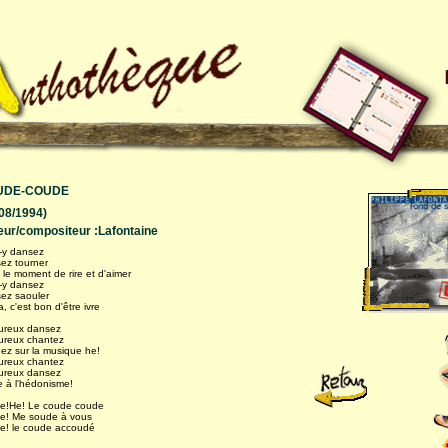
UDE-COUDE
/08/1994)
eur/compositeur :Lafontaine
z-y dansez
sez tourner
 le moment de rire et d'aimer
z-y dansez
sez saouler
 c'est bon d'être ivre
reux dansez
reux chantez
ez sur la musique he!
reux chantez
reux dansez
e à l'hédonisme!
He!He! Le coude coude
e! Me soude à vous
e! le coude accoudé