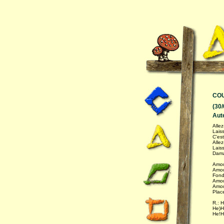
CO
(30
Aut
Alle
Lais
C'est
Alle
Lais
Dama,
Amou
Amou
Fond
Amou
Amou
Plac
R.: 
He)H
He!H