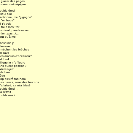
 glacer des pages
ardeau qui trépigne
ouble émoi
seul aloi
ractionne, me "gigogne"
' "emboue"
l t'y voit
 tous mes "toi"
 surtout, par-dessous
tient pas.../...
ent qu'à moi
asserais-je
 démons
émèchent les brèches
el cave
es amours d'occasion?
el fond
il que je m'effleure
ans quelle position?
lierais-je?
 de bon
rège
trop pleuré ton nom
des bancs, sous des balcons
a laissé, ça m'a laissé
ouble émoi ...
 l'étroit ...
ouble émoi