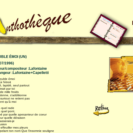
BLE ÉMOI (UN)
/07/1996)
eur/compositeur :Lafontaine
angeur :Lafontaine+Capelletti
ouble émoi
à l'étroit
é, lapidé, seul partout
rait par toi
de mille froids
alonne, s'additionne
surtout ne retient pas
ent qu'à moi
 quel rade
 quel pont,
é par quelle apesanteur de coeur
our quelle déraison
asserais-je
usion
effeuiller mes pleurs
pelant ton nom Que l'insomnie souligne