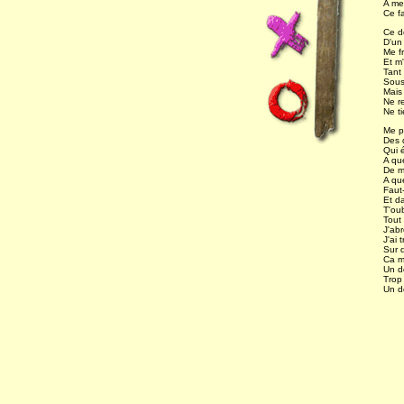
A me
Ce f
Ce d
D'un 
Me f
Et m
Tant i
Sous
Mais
Ne re
Ne ti
Me p
Des
Qui 
A qu
De m
A qu
Faut-
Et d
T'oub
Tout
J'ab
J'ai 
Sur 
Ca m'
Un d
Trop à
Un d