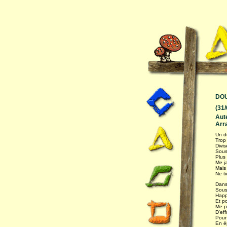
DOU
(31
Aut
Arr
Un d
Trop 
Divis
Soust
Plus 
Me j
Mais 
Ne ti
Dans
Sous
Happ
Et p
Me p
D'eff
Pour 
En é