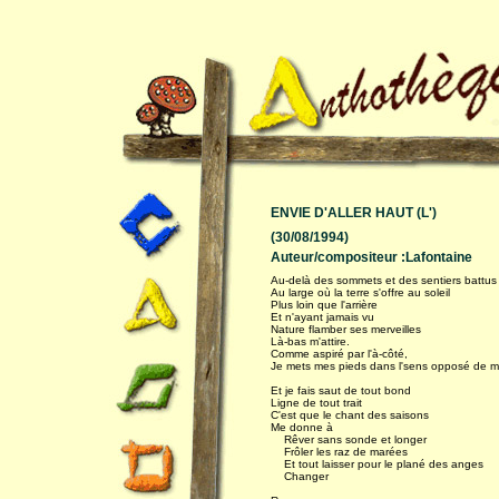
ENVIE D'ALLER HAUT (L')
(30/08/1994)
Auteur/compositeur :Lafontaine
Au-delà des sommets et des sentiers battus
Au large où la terre s'offre au soleil
Plus loin que l'arrière
Et n'ayant jamais vu
Nature flamber ses merveilles
Là-bas m'attire.
Comme aspiré par l'à-côté,
Je mets mes pieds dans l'sens opposé de m
Et je fais saut de tout bond
Ligne de tout trait
C'est que le chant des saisons
Me donne à
Rêver sans sonde et longer
Frôler les raz de marées
Et tout laisser pour le plané des anges
Changer