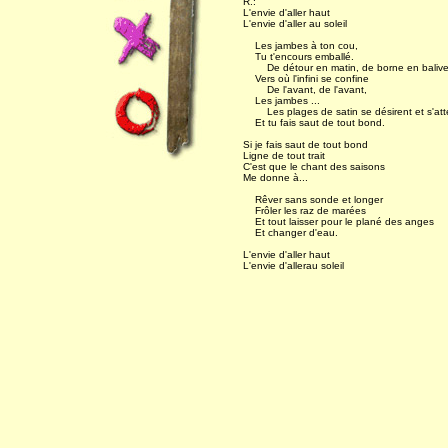
R.:
L'envie d'aller haut
L'envie d'aller au soleil
Les jambes à ton cou,
Tu t'encours emballé.
De détour en matin, de borne en balive
Vers où l'infini se confine
De l'avant, de l'avant,
Les jambes ...
Les plages de satin se désirent et s'att
Et tu fais saut de tout bond.
Si je fais saut de tout bond
Ligne de tout trait
C'est que le chant des saisons
Me donne à...
Rêver sans sonde et longer
Frôler les raz de marées
Et tout laisser pour le plané des anges
Et changer d'eau.
L'envie d'aller haut
L'envie d'allerau soleil