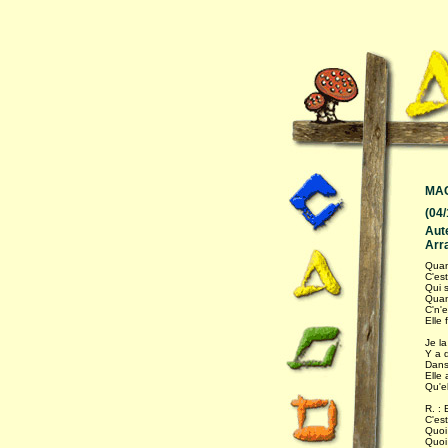
MA
(04
Aut
Arr
Quan
C'est
Qui 
Quan
C'n'e
Elle 
Je la
Y a 
Dans
Elle 
Qu'el
R. :
C'est
Quoi
Quoi