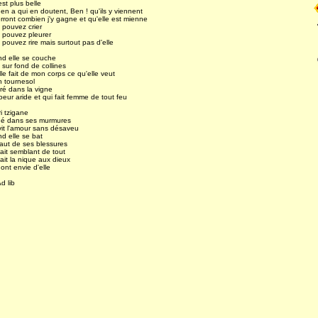
est plus belle
y en a qui en doutent, Ben ! qu'ils y viennent
erront combien j'y gagne et qu'elle est mienne
 pouvez crier
 pouvez pleurer
pouvez rire mais surtout pas d'elle
d elle se couche
 sur fond de collines
le fait de mon corps ce qu'elle veut
un
tournesol
ré dans la vigne
eur aride et qui fait femme de tout feu
i tzigane
é dans ses murmures
 vit l'amour sans désaveu
d elle se bat
aut de ses blessures
fait semblant de tout
fait la nique aux dieux
ont envie d'elle
Ad lib