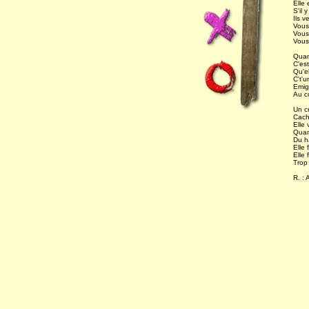
Elle 
S'il 
Ils v
Vous
Vous
Vous 
Quan
C'est
Qu'el
C't'
Emig
Au co
Un cr
Cach
Elle
Quan
Du h
Elle 
Elle 
Trop 
R. : 