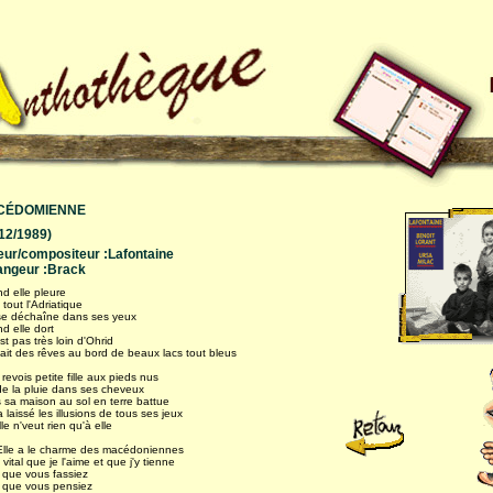
CÉDOMIENNE
/12/1989)
eur/compositeur :Lafontaine
angeur :Brack
d elle pleure
 tout l'Adriatique
se déchaîne dans ses yeux
d elle dort
st pas très loin d'Ohrid
fait des rêves au bord de beaux lacs tout bleus
 revois petite fille aux pieds nus
de la pluie dans ses cheveux
 sa maison au sol en terre battue
a laissé les illusions de tous ses jeux
le n'veut rien qu'à elle
 Elle a le charme des macédoniennes
 vital que je l'aime et que j'y tienne
 que vous fassiez
 que vous pensiez