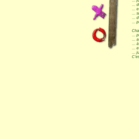
… ju
… d
… et
… si
… d
… po
Cha
… p
… au
… à
… et
… ju
C’es