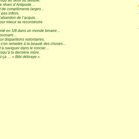
squ’au seuil du faillible,
e rêves d’Antipode…
 de compléments larges...
 pas infinis,
’abandon de l’acquis…
ur mieux se reconstruire.
nté en 5/8 dans un monde binaire…
oussant…
x disparitions volontaires,
 s’en remettre à la beauté des choses…
 à naviguer dans le roncier…
squ’à la dernière mûre.
t ça … « Bibi débraye ».