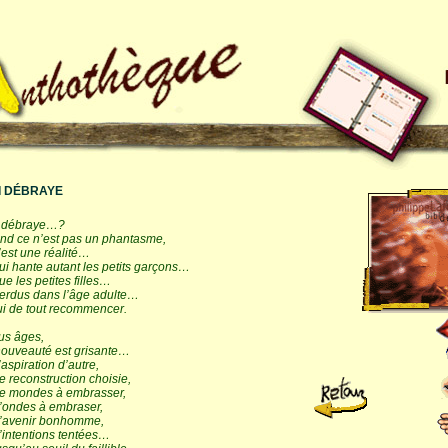
I DÉBRAYE
i débraye…?
nd ce n’est pas un phantasme,
est une réalité…
i hante autant les petits garçons…
e les petites filles…
erdus dans l’âge adulte…
ui de tout recommencer.
us âges,
nouveauté est grisante…
aspiration d’autre,
 reconstruction choisie,
e mondes à embrasser,
’ondes à embraser,
’avenir bonhomme,
’intentions tentées…