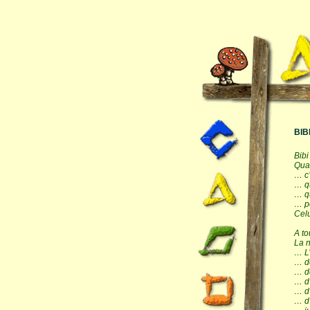
BIB
Bib
Qua
… c’
… qu
… qu
… p
Cel
A to
La 
… L’
… de
… d
… d
… d
… d