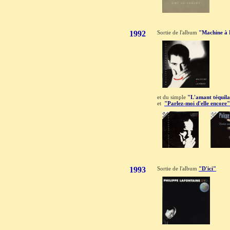
1992
Sortie de l'album
"Machine à
et du simple
"L'amant téquil
et
"Parlez-moi d'elle encore"
1993
Sortie de l'album
"D'ici"