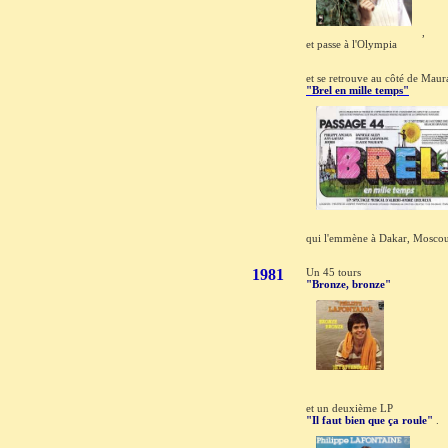
,
et passe à l'Olympia
et se retrouve au côté de Maur
"Brel en mille temps"
qui l'emmène à Dakar, Moscou
1981
Un 45 tours
"Bronze, bronze"
et un deuxième LP
"Il faut bien que ça roule"
.