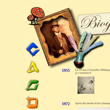
1955
Le 24 mai à Gosselies (Belgiqu
ça commence!
1972
Après des études d'arts plastiq