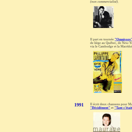
(non commercialisé)
.
Il part en tournée
"Omnivore
de liège au Québec, de New-Y
via le Cambodge et la Macédo
1991
Il écrit deux chansons pour M
"Décidément"
et
"Tant c'étai