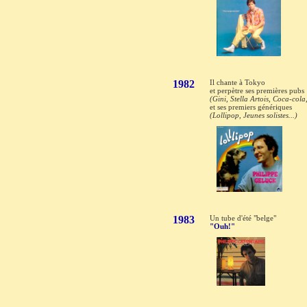
1982
Il chante à Tokyo
et perpètre ses premières pubs
(Gini, Stella Artois, Coca-cola,
et ses premiers génériques
(Lollipop, Jeunes solistes...)
1983
Un tube d'été "belge"
"Ouh!"