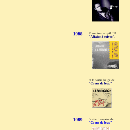
1988
Première compil CD
"Affaire à suivre"
,
et la sortie belge de
"Coeur de loup"
1989
Sortie française de
"Coeur de loup"