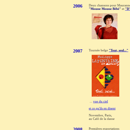
2006
Deux chansons pour Mauranne
"Mousse Mousse Bébé"
et
"D'
2007
Tournée belge
"Tout, seul..."
...
vue du ciel
et ce qu'ils en disent
Novembre, Paris,
au Café de la danse
2008
Premières exportations