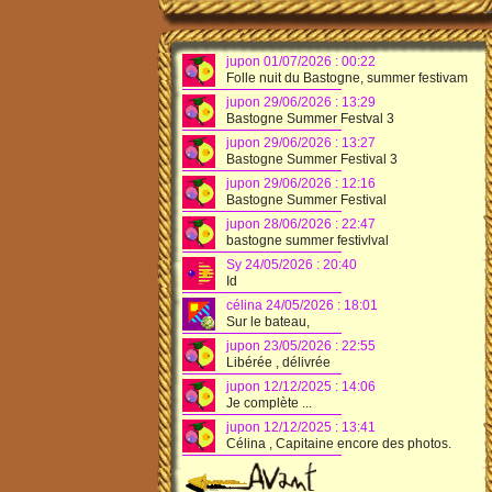
jupon 01/07/2026 : 00:22
Folle nuit du Bastogne, summer festivam
jupon 29/06/2026 : 13:29
Bastogne Summer Festval 3
jupon 29/06/2026 : 13:27
Bastogne Summer Festival 3
jupon 29/06/2026 : 12:16
Bastogne Summer Festival
jupon 28/06/2026 : 22:47
bastogne summer festivlval
Sy 24/05/2026 : 20:40
Id
célina 24/05/2026 : 18:01
Sur le bateau,
jupon 23/05/2026 : 22:55
Libérée , délivrée
jupon 12/12/2025 : 14:06
Je complète ...
jupon 12/12/2025 : 13:41
Célina , Capitaine encore des photos.